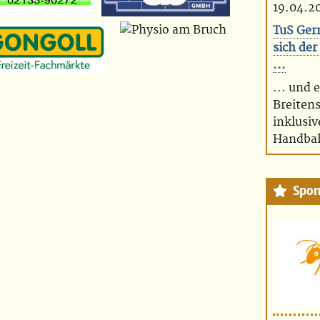
19.04.2
TuS Ger
sich der
...
... und 
Breiten
inklusiv
Handbal
Spon