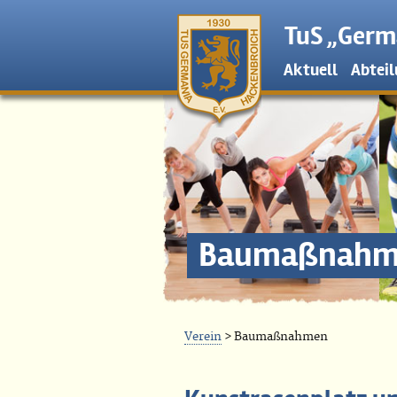
TuS „Germa
Aktuell
Abtei
Baumaßnahm
Verein
> Baumaßnahmen