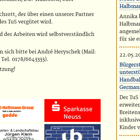
Halbmar
hrott, der über einen unserer Partner
Annika h
es TuS vergütet wird.
Halbmar
angemel
d der Arbeiten wird selbstverständlich
für sie 
 sich bitte bei André Heryschek (Mail:
22.05.2
, Tel. 0178/6643333).
Bürgers
ützung!
unterstü
Handbal
Germani
Der TuS
erweiter
Breiten
inklusi
Kinder 