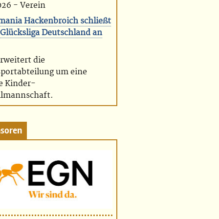
026 - Verein
mania Hackenbroich schließt
 Glücksliga Deutschland an
erweitert die
sportabteilung um eine
e Kinder-
lmannschaft.
soren