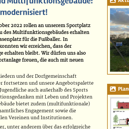
nd Multifunktionsgebäude:
Aktu
 modernisiert!
ober 2022 rollen an unserem Sportplatz
u des Multifunktionsgebäudes erhalten
senplatz für die Fußballer. In
onnten wir erreichen, dass der
e erhalten bleibt. Wir dürfen uns also
ortanlage freuen, die auch mit neuen
iedern und der Dorfgemeinschaft
r fortsetzen und unsere Angebotspalette
Plan
 Jugendliche auch außerhalb des Sports
ationsgedanken mit Leben und Projekten
ebäude bietet zudem (multifunktionale)
namtliches Engagement sowie die
en Vereinen und Institutionen.
r, unter anderem über das erfolgreiche