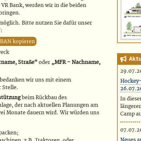
 VR Bank, werden wir in die beiden
bringen.
öglich. Bitte nutzen Sie dafür unser
:
IBAN kopieren
weck
Aktu
rname, Straße“
oder
„MFR – Nachname,
29.07.2
€ bedanken wir uns mit einem
Hockey-
Stelle.
26.07.2
stützung
beim Rückbau des
In dies
lage, der nach aktuellen Planungen am
längerer
wei Monate dauern wird. Wir würden uns
Camp auf
07.07.2
npacken;
Neues a
schinen, z.B. Traktoren, oder