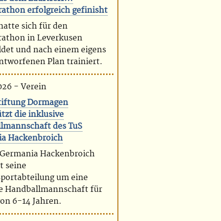
athon erfolgreich gefinisht
atte sich für den
athon in Leverkusen
det und nach einem eigens
entworfenen Plan trainiert.
026 - Verein
tiftung Dormagen
tzt die inklusive
lmannschaft des TuS
a Hackenbroich
 Germania Hackenbroich
t seine
sportabteilung um eine
ve Handballmannschaft für
von 6-14 Jahren.