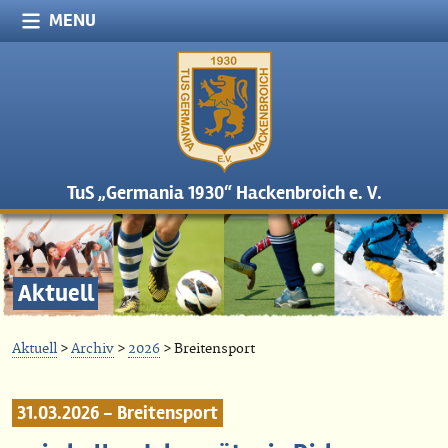
MENU
TuS „Germania 1930“ Hackenbroich e. V.
Aktuell
Aktuell
>
Archiv
>
2026
> Breitensport
31.03.2026 - Breitensport