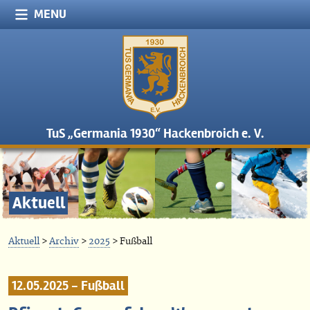
MENU
TuS „Germania 1930“ Hackenbroich e. V.
Aktuell
Aktuell
>
Archiv
>
2025
> Fußball
12.05.2025 - Fußball